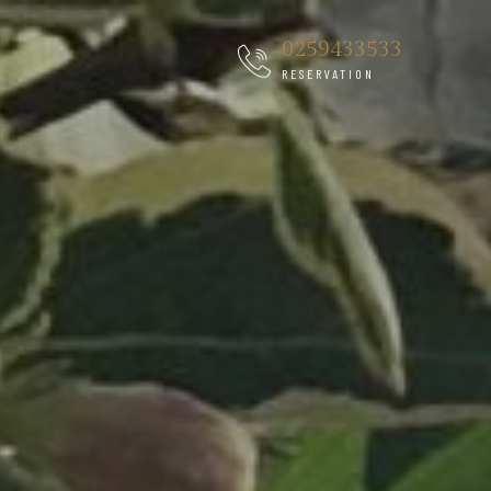
0259433533
RESERVATION