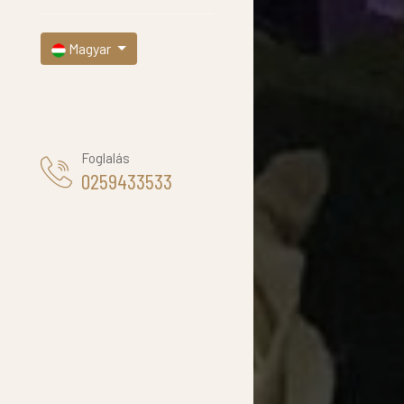
Magyar
Foglalás
0259433533